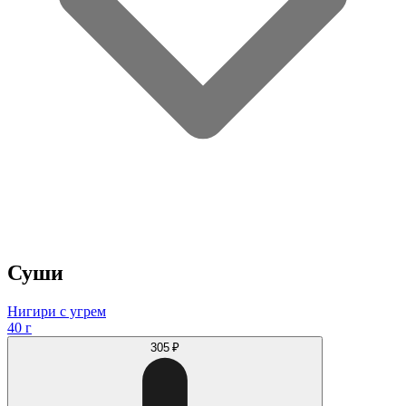
Суши
Нигири с угрем
40 г
305 ₽