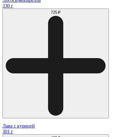
Лосось-моцарелла
330 г
725 ₽
Лава с курицей
301 г