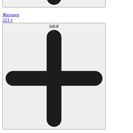
Жюльен
321 г
545 ₽