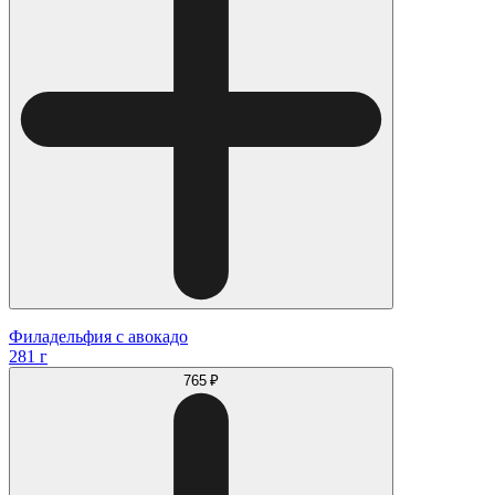
Филадельфия с авокадо
281 г
765 ₽