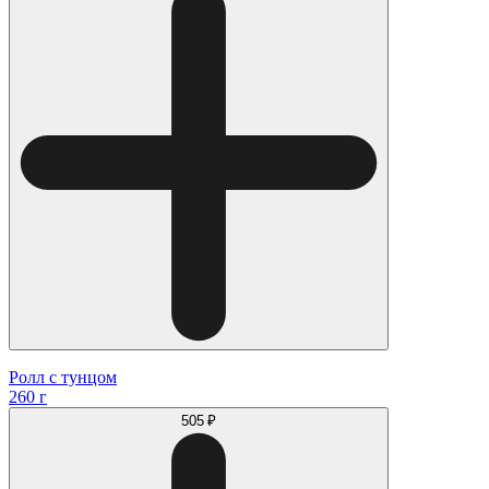
Ролл с тунцом
260 г
505 ₽