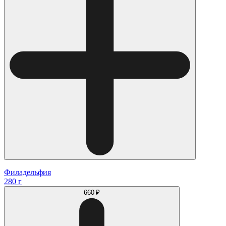
Филадельфия
280 г
660 ₽