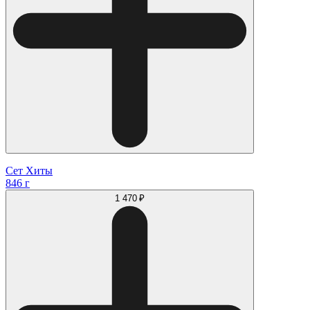
Сет Хиты
846 г
1 470 ₽