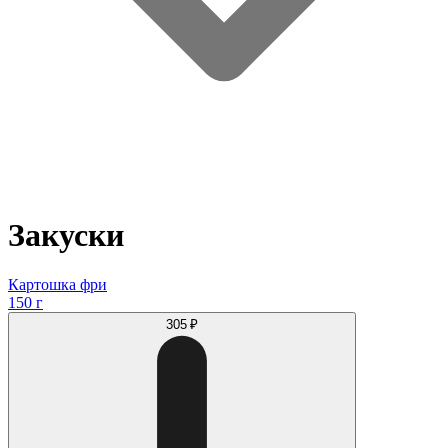
Закуски
Картошка фри
150 г
305 ₽