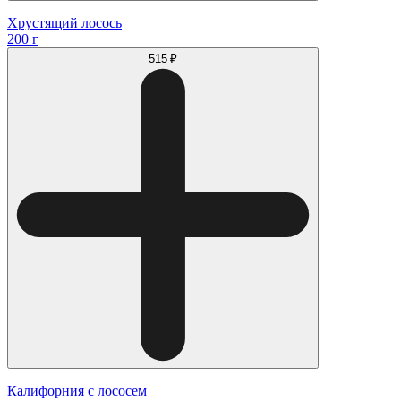
Хрустящий лосось
200 г
515 ₽
Калифорния с лососем