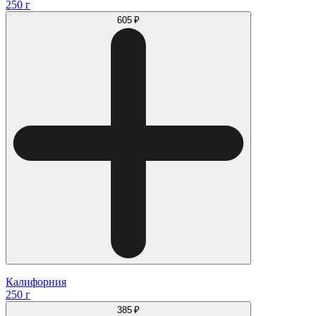
250 г
605 ₽
Калифорния
250 г
385 ₽