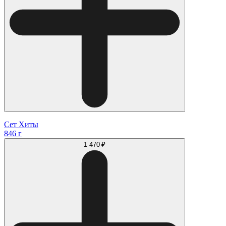
Сет Хиты
846 г
1 470 ₽