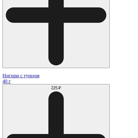
Нигири с тунцом
40 г
225 ₽