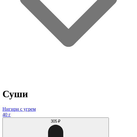
Суши
Нигири с угрем
40 г
305 ₽